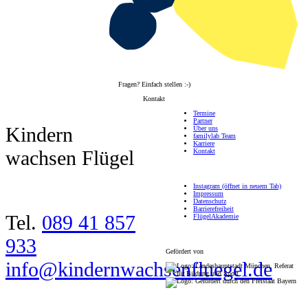
Fragen? Einfach stellen :-)
Kontakt
Termine
Partner
Kindern
Über uns
familylab Team
Karriere
wachsen Flügel
Kontakt
Instagram
(öffnet in neuem Tab)
Impressum
Datenschutz
Barrierefreiheit
Tel.
089 41 857
FlügelAkademie
933
Gefördert von
info@kindernwachsenfluegel.de