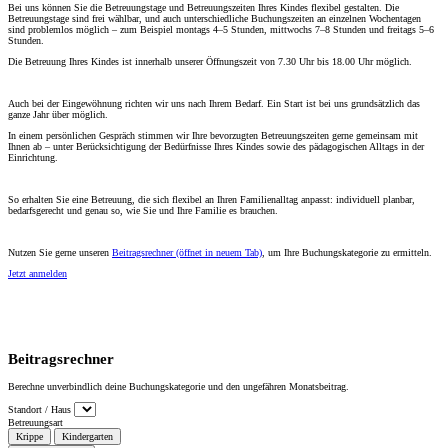
Bei uns können Sie die Betreuungstage und Betreuungszeiten Ihres Kindes flexibel gestalten. Die
Betreuungstage sind frei wählbar, und auch unterschiedliche Buchungszeiten an einzelnen Wochentagen
sind problemlos möglich – zum Beispiel montags 4–5 Stunden, mittwochs 7–8 Stunden und freitags 5–6
Stunden.
Die Betreuung Ihres Kindes ist innerhalb unserer Öffnungszeit von 7.30 Uhr bis 18.00 Uhr möglich.
Auch bei der Eingewöhnung richten wir uns nach Ihrem Bedarf. Ein Start ist bei uns grundsätzlich das
ganze Jahr über möglich.
In einem persönlichen Gespräch stimmen wir Ihre bevorzugten Betreuungszeiten gerne gemeinsam mit
Ihnen ab – unter Berücksichtigung der Bedürfnisse Ihres Kindes sowie des pädagogischen Alltags in der
Einrichtung.
So erhalten Sie eine Betreuung, die sich flexibel an Ihren Familienalltag anpasst: individuell planbar,
bedarfsgerecht und genau so, wie Sie und Ihre Familie es brauchen.
Nutzen Sie gerne unseren
Beitragsrechner
(öffnet in neuem Tab)
, um Ihre Buchungskategorie zu ermitteln.
Jetzt anmelden
Beitragsrechner
Berechne unverbindlich deine Buchungskategorie und den ungefähren Monatsbeitrag.
Standort / Haus
Betreuungsart
Krippe
Kindergarten