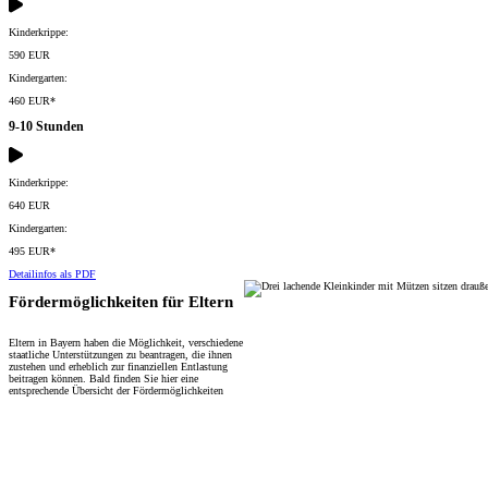
Kinderkrippe:
590 EUR
Kindergarten:
460 EUR*
9-10 Stunden
Kinderkrippe:
640 EUR
Kindergarten:
495 EUR*
Detailinfos als PDF
Fördermöglichkeiten für Eltern
Eltern in Bayern haben die Möglichkeit, verschiedene
staatliche Unterstützungen zu beantragen, die ihnen
zustehen und erheblich zur finanziellen Entlastung
beitragen können. Bald finden Sie hier eine
entsprechende Übersicht der Fördermöglichkeiten