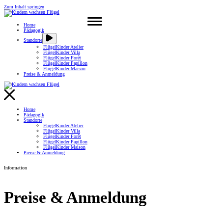
Zum Inhalt springen
Home
Pädagogik
Standorte
FlügelKinder Atelier
FlügelKinder Villa
FlügelKinder Forêt
FlügelKinder Papillon
FlügelKinder Maison
Preise & Anmeldung
Home
Pädagogik
Standorte
FlügelKinder Atelier
FlügelKinder Villa
FlügelKinder Forêt
FlügelKinder Papillon
FlügelKinder Maison
Preise & Anmeldung
Information
Preise & Anmeldung